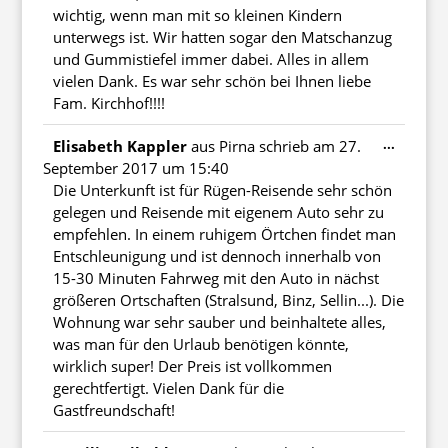
wichtig, wenn man mit so kleinen Kindern
unterwegs ist. Wir hatten sogar den Matschanzug
und Gummistiefel immer dabei. Alles in allem
vielen Dank. Es war sehr schön bei Ihnen liebe
Fam. Kirchhof!!!!
Diese
...
Elisabeth Kappler
aus
Pirna
schrieb am
27.
Metabo
September 2017
um
15:40
ein-/au
Die Unterkunft ist für Rügen-Reisende sehr schön
gelegen und Reisende mit eigenem Auto sehr zu
empfehlen. In einem ruhigem Örtchen findet man
Entschleunigung und ist dennoch innerhalb von
15-30 Minuten Fahrweg mit den Auto in nächst
größeren Ortschaften (Stralsund, Binz, Sellin...). Die
Wohnung war sehr sauber und beinhaltete alles,
was man für den Urlaub benötigen könnte,
wirklich super! Der Preis ist vollkommen
gerechtfertigt. Vielen Dank für die
Gastfreundschaft!