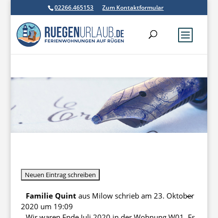
02266.465153
Zum Kontaktformular
Diese
...
Familie Quint
aus
Milow
schrieb am
23. Oktober
Metabo
2020
um
19:09
ein-/au
Wir waren Ende Juli 2020 in der Wohnung W01. Es