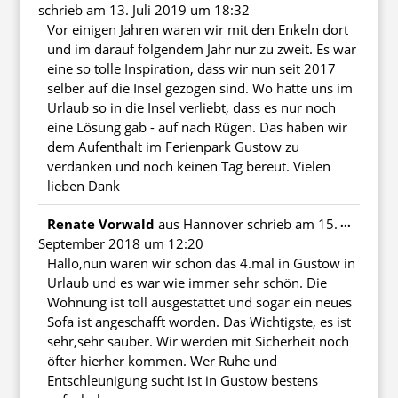
Metabo
schrieb am
13. Juli 2019
um
18:32
ein-/au
Vor einigen Jahren waren wir mit den Enkeln dort
und im darauf folgendem Jahr nur zu zweit. Es war
eine so tolle Inspiration, dass wir nun seit 2017
selber auf die Insel gezogen sind. Wo hatte uns im
Urlaub so in die Insel verliebt, dass es nur noch
eine Lösung gab - auf nach Rügen. Das haben wir
dem Aufenthalt im Ferienpark Gustow zu
verdanken und noch keinen Tag bereut. Vielen
lieben Dank
Diese
...
Renate Vorwald
aus
Hannover
schrieb am
15.
Metabo
September 2018
um
12:20
ein-/au
Hallo,nun waren wir schon das 4.mal in Gustow in
Urlaub und es war wie immer sehr schön. Die
Wohnung ist toll ausgestattet und sogar ein neues
Sofa ist angeschafft worden. Das Wichtigste, es ist
sehr,sehr sauber. Wir werden mit Sicherheit noch
öfter hierher kommen. Wer Ruhe und
Entschleunigung sucht ist in Gustow bestens