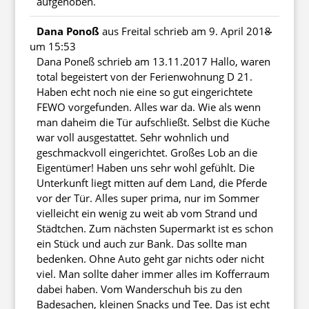
aufgehoben.
Diese
...
Dana Ponoß
aus
Freital
schrieb am
9. April 2018
Metabo
um
15:53
ein-/au
Dana Poneß schrieb am 13.11.2017 Hallo, waren
total begeistert von der Ferienwohnung D 21.
Haben echt noch nie eine so gut eingerichtete
FEWO vorgefunden. Alles war da. Wie als wenn
man daheim die Tür aufschließt. Selbst die Küche
war voll ausgestattet. Sehr wohnlich und
geschmackvoll eingerichtet. Großes Lob an die
Eigentümer! Haben uns sehr wohl gefühlt. Die
Unterkunft liegt mitten auf dem Land, die Pferde
vor der Tür. Alles super prima, nur im Sommer
vielleicht ein wenig zu weit ab vom Strand und
Städtchen. Zum nächsten Supermarkt ist es schon
ein Stück und auch zur Bank. Das sollte man
bedenken. Ohne Auto geht gar nichts oder nicht
viel. Man sollte daher immer alles im Kofferraum
dabei haben. Vom Wanderschuh bis zu den
Badesachen, kleinen Snacks und Tee. Das ist echt