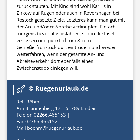
zurück stauten. Mit Kind sind wohl Karl´s in
Zirkow auf Rügen oder auch in Rövershagen bei
Rostock gesetzte Ziele. Letzteres kann man gut mit
der An- und/oder Abreise verknüpfen. Einfach
morgens bevor alle losfahren, schon die Insel
verlassen und pünktlich um 8 zum
Genießerfrühstück dort eintrudeln und wieder
weiterfahren, wenn der gesamte An- und
Abreiseverkehr dort ebenfalls einen
Zwischenstopp einlegen will.
© Ruegenurlaub.de

Rolf Böhm
Am Brunnenberg 17 | 51789 Lindlar
Telefon 02266.465153 |
Fax 02266.465152
Mail
boehm@ruegenurlaub.de