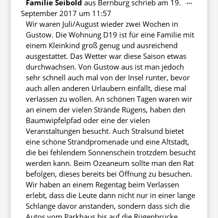
Diese
...
Familie Seibold
aus
Bernburg
schrieb am
19.
Metabo
September 2017
um
11:57
ein-/au
Wir waren Juli/August wieder zwei Wochen in
Gustow. Die Wohnung D19 ist für eine Familie mit
einem Kleinkind groß genug und ausreichend
ausgestattet. Das Wetter war diese Saison etwas
durchwachsen. Von Gustow aus ist man jedoch
sehr schnell auch mal von der Insel runter, bevor
auch allen anderen Urlaubern einfällt, diese mal
verlassen zu wollen. An schönen Tagen waren wir
an einem der vielen Strände Rügens, haben den
Baumwipfelpfad oder eine der vielen
Veranstaltungen besucht. Auch Stralsund bietet
eine schöne Strandpromenade und eine Altstadt,
die bei fehlendem Sonnenschein trotzdem besucht
werden kann. Beim Ozeaneum sollte man den Rat
befolgen, dieses bereits bei Öffnung zu besuchen.
Wir haben an einem Regentag beim Verlassen
erlebt, dass die Leute dann nicht nur in einer lange
Schlange davor anstanden, sondern dass sich die
Autos vom Parkhaus bis auf die Rügenbrücke