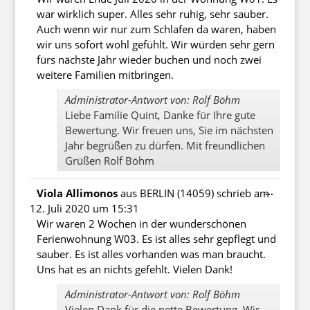
war wirklich super. Alles sehr ruhig, sehr sauber.
Auch wenn wir nur zum Schlafen da waren, haben
wir uns sofort wohl gefühlt. Wir würden sehr gern
fürs nächste Jahr wieder buchen und noch zwei
weitere Familien mitbringen.
Administrator-Antwort von: Rolf Böhm
Liebe Familie Quint, Danke für Ihre gute
Bewertung. Wir freuen uns, Sie im nächsten
Jahr begrüßen zu dürfen. Mit freundlichen
Grüßen Rolf Böhm
Diese
...
Viola Allimonos
aus
BERLIN (14059)
schrieb am
Metabo
12. Juli 2020
um
15:31
ein-/au
Wir waren 2 Wochen in der wunderschönen
Ferienwohnung W03. Es ist alles sehr gepflegt und
sauber. Es ist alles vorhanden was man braucht.
Uns hat es an nichts gefehlt. Vielen Dank!
Administrator-Antwort von: Rolf Böhm
Vielen Dank für die nette Bewertung. Wir