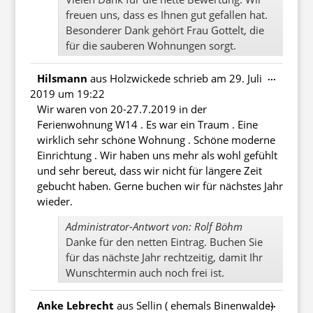
freuen uns, dass es Ihnen gut gefallen hat.
Besonderer Dank gehört Frau Gottelt, die
für die sauberen Wohnungen sorgt.
Diese
...
Hilsmann
aus
Holzwickede
schrieb am
29. Juli
Metabo
2019
um
19:22
ein-/au
Wir waren von 20-27.7.2019 in der
Ferienwohnung W14 . Es war ein Traum . Eine
wirklich sehr schöne Wohnung . Schöne moderne
Einrichtung . Wir haben uns mehr als wohl gefühlt
und sehr bereut, dass wir nicht für längere Zeit
gebucht haben. Gerne buchen wir für nächstes Jahr
wieder.
Administrator-Antwort von: Rolf Böhm
Danke für den netten Eintrag. Buchen Sie
für das nächste Jahr rechtzeitig, damit Ihr
Wunschtermin auch noch frei ist.
Diese
...
Anke Lebrecht
aus
Sellin ( ehemals Binenwalde)