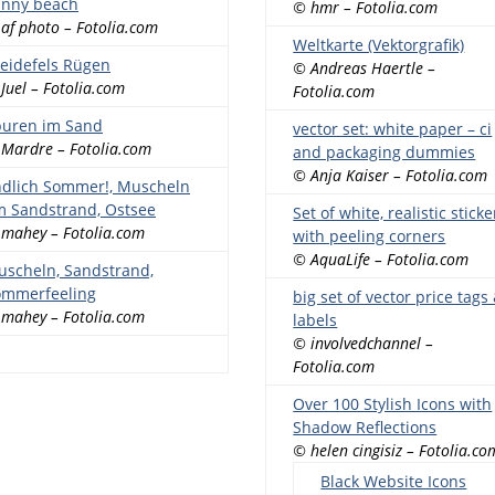
unny beach
© hmr – Fotolia.com
af photo – Fotolia.com
Weltkarte (Vektorgrafik)
eidefels Rügen
© Andreas Haertle –
Juel – Fotolia.com
Fotolia.com
puren im Sand
vector set: white paper – ci
Mardre – Fotolia.com
and packaging dummies
© Anja Kaiser – Fotolia.com
dlich Sommer!, Muscheln
 Sandstrand, Ostsee
Set of white, realistic sticke
mahey – Fotolia.com
with peeling corners
© AquaLife – Fotolia.com
scheln, Sandstrand,
ommerfeeling
big set of vector price tags
mahey – Fotolia.com
labels
© involvedchannel –
Fotolia.com
Over 100 Stylish Icons with
Shadow Reflections
© helen cingisiz – Fotolia.co
Black Website Icons