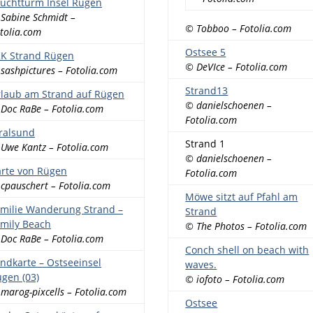
uchtturm Insel Rügen
Sabine Schmidt –
© Tobboo – Fotolia.com
tolia.com
Ostsee 5
KK Strand Rügen
© DeVIce – Fotolia.com
sashpictures – Fotolia.com
Strand13
laub am Strand auf Rügen
© danielschoenen –
Doc RaBe – Fotolia.com
Fotolia.com
ralsund
Strand 1
Uwe Kantz – Fotolia.com
© danielschoenen –
rte von Rügen
Fotolia.com
cpauschert – Fotolia.com
Möwe sitzt auf Pfahl am
milie Wanderung Strand –
Strand
mily Beach
© The Photos – Fotolia.com
Doc RaBe – Fotolia.com
Conch shell on beach with
ndkarte – Ostseeinsel
waves.
gen (03)
© iofoto – Fotolia.com
marog-pixcells – Fotolia.com
Ostsee