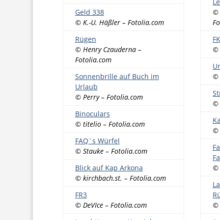
Le
Geld 338
© 
© K.-U. Häßler – Fotolia.com
Fo
Rügen
F
© Henry Czauderna –
© 
Fotolia.com
Ur
Sonnenbrille auf Buch im
© 
Urlaub
St
© Perry – Fotolia.com
© 
Binoculars
Ka
© titelio – Fotolia.com
© 
FAQ´s Würfel
Fa
© Stauke – Fotolia.com
Fa
Blick auf Kap Arkona
© 
© kirchbach.st. – Fotolia.com
La
FR3
Rü
© DeVIce – Fotolia.com
© 