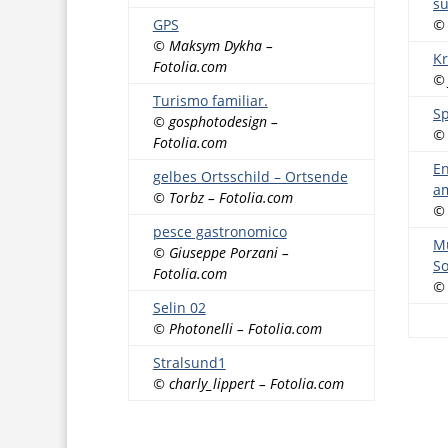
s
GPS
© 
© Maksym Dykha –
Kr
Fotolia.com
© 
Turismo familiar.
S
© gosphotodesign –
© 
Fotolia.com
En
gelbes Ortsschild – Ortsende
am
© Torbz – Fotolia.com
© 
pesce gastronomico
Mu
© Giuseppe Porzani –
S
Fotolia.com
© 
Selin 02
© Photonelli – Fotolia.com
Stralsund1
© charly_lippert – Fotolia.com