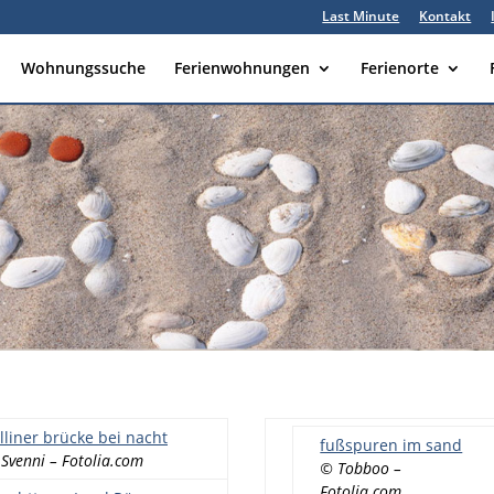
Last Minute
Kontakt
Wohnungssuche
Ferienwohnungen
Ferienorte
lliner brücke bei nacht
fußspuren im sand
Svenni – Fotolia.com
© Tobboo –
Fotolia.com