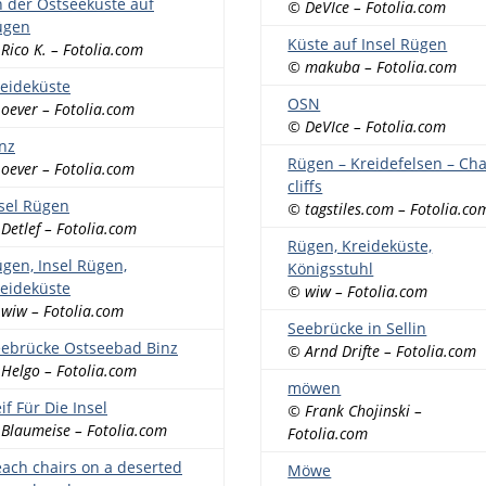
 der Ostseeküste auf
© DeVIce – Fotolia.com
ügen
Küste auf Insel Rügen
Rico K. – Fotolia.com
© makuba – Fotolia.com
eideküste
OSN
oever – Fotolia.com
© DeVIce – Fotolia.com
nz
Rügen – Kreidefelsen – Cha
oever – Fotolia.com
cliffs
sel Rügen
© tagstiles.com – Fotolia.co
Detlef – Fotolia.com
Rügen, Kreideküste,
gen, Insel Rügen,
Königsstuhl
eideküste
© wiw – Fotolia.com
wiw – Fotolia.com
Seebrücke in Sellin
ebrücke Ostseebad Binz
© Arnd Drifte – Fotolia.com
Helgo – Fotolia.com
möwen
if Für Die Insel
© Frank Chojinski –
Blaumeise – Fotolia.com
Fotolia.com
ach chairs on a deserted
Möwe