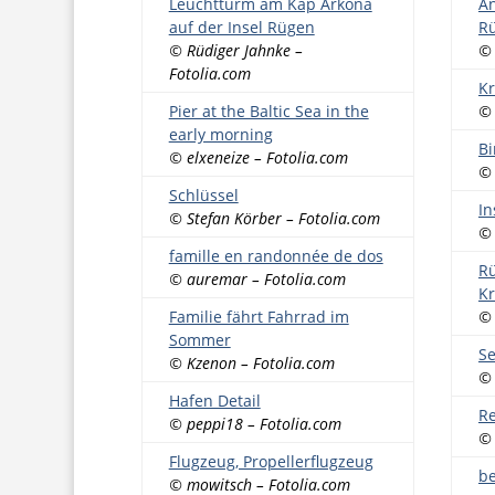
Leuchtturm am Kap Arkona
An
auf der Insel Rügen
R
© Rüdiger Jahnke –
© 
Fotolia.com
Kr
Pier at the Baltic Sea in the
© 
early morning
Bi
© elxeneize – Fotolia.com
© 
Schlüssel
In
© Stefan Körber – Fotolia.com
© 
famille en randonnée de dos
Rü
© auremar – Fotolia.com
Kr
Familie fährt Fahrrad im
© 
Sommer
Se
© Kzenon – Fotolia.com
© 
Hafen Detail
Re
© peppi18 – Fotolia.com
© 
Flugzeug, Propellerflugzeug
be
© mowitsch – Fotolia.com