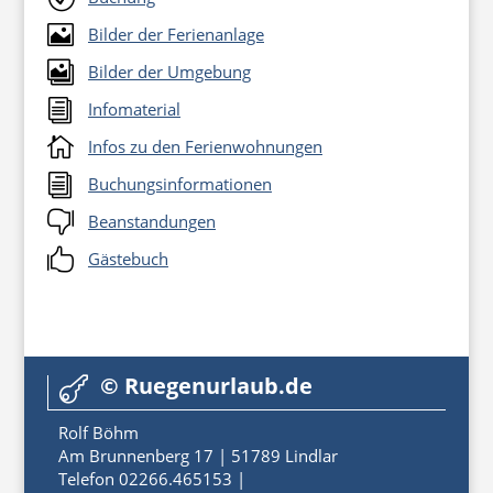

Bilder der Ferienanlage

Bilder der Umgebung
i
Infomaterial

Infos zu den Ferienwohnungen
i
Buchungsinformationen

Beanstandungen

Gästebuch
© Ruegenurlaub.de

Rolf Böhm
Am Brunnenberg 17 | 51789 Lindlar
Telefon 02266.465153 |