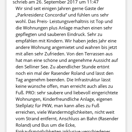
schrieb am
26. September 2017
um
11:47
ein-/au
Wir sind seit einigen Jahren gerne Gäste der
„Parkresidenz Concordia“ und fühlen uns sehr
wohl. Das Preis- Leistungsverhältnis ist Top und
die Wohnungen plus Anlage machen einen sehr
gepflegten und sauberen Eindruck. Sehr zu
empfählen mit Kindern. Wir haben jedes Jahr eine
andere Wohnung angemietet und wahren bis jetzt
mit allen sehr Zufrieden. Von den Terrassen aus
hat man eine schöne und angenehme Aussicht auf
den Selliner See. Zu abendlicher Stunde ertönt
noch ein mal der Rasender Roland und lässt den
Tag angenehm beenden. Die Infrastruktur lässt
keine wünsche offen, man erreicht auch alles zu
Fuß. PRO: sehr saubere und liebevoll eingerichtete
Wohnungen, Kinderfreundliche Anlage, eigenen
Stellplatz für PKW, man kann alles zu Fuß
erreichen, viele Wandermöglichkeiten, nicht weit
vom Strand entfernt, Anschluss an Bahn (Rasender
Roland) und Bus um die Ecke,
Einkaufsmöglichkeiten inklusive verschiedener