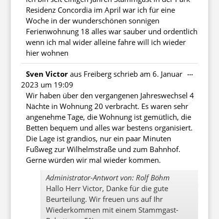
Residenz Concordia im April war ich für eine
Woche in der wunderschönen sonnigen
Ferienwohnung 18 alles war sauber und ordentlich
wenn ich mal wider alleine fahre will ich wieder
hier wohnen
Diese
...
Sven Victor
aus
Freiberg
schrieb am
6. Januar
Metabo
2023
um
19:09
ein-/au
Wir haben über den vergangenen Jahreswechsel 4
Nächte in Wohnung 20 verbracht. Es waren sehr
angenehme Tage, die Wohnung ist gemütlich, die
Betten bequem und alles war bestens organisiert.
Die Lage ist grandios, nur ein paar Minuten
Fußweg zur Wilhelmstraße und zum Bahnhof.
Gerne würden wir mal wieder kommen.
Administrator-Antwort von: Rolf Böhm
Hallo Herr Victor, Danke für die gute
Beurteilung. Wir freuen uns auf Ihr
Wiederkommen mit einem Stammgast-