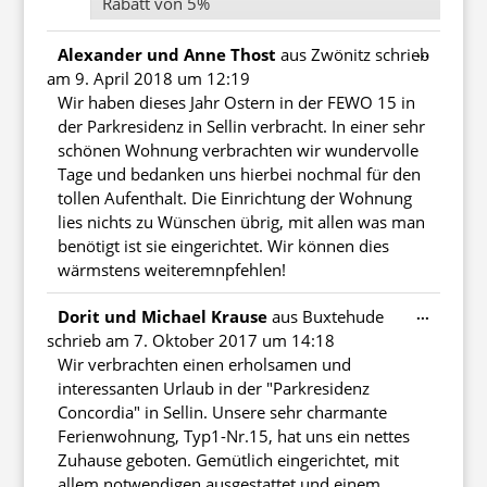
Rabatt von 5%
Diese
...
Alexander und Anne Thost
aus
Zwönitz
schrieb
Metabo
am
9. April 2018
um
12:19
ein-/au
Wir haben dieses Jahr Ostern in der FEWO 15 in
der Parkresidenz in Sellin verbracht. In einer sehr
schönen Wohnung verbrachten wir wundervolle
Tage und bedanken uns hierbei nochmal für den
tollen Aufenthalt. Die Einrichtung der Wohnung
lies nichts zu Wünschen übrig, mit allen was man
benötigt ist sie eingerichtet. Wir können dies
wärmstens weiteremnpfehlen!
Diese
...
Dorit und Michael Krause
aus
Buxtehude
Metabo
schrieb am
7. Oktober 2017
um
14:18
ein-/au
Wir verbrachten einen erholsamen und
interessanten Urlaub in der "Parkresidenz
Concordia" in Sellin. Unsere sehr charmante
Ferienwohnung, Typ1-Nr.15, hat uns ein nettes
Zuhause geboten. Gemütlich eingerichtet, mit
allem notwendigen ausgestattet und einem