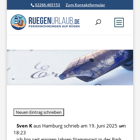
02266.465153
Zum Kontaktformular
Diese
...
Sven K
aus
Hamburg
schrieb am
19. Juni 2025
um
Metabo
18:23
ein-/au
ich bin seit einigen Jahren Stammgast in der Park