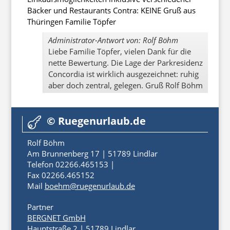
Bäcker und Restaurants Contra: KEINE Gruß aus
Thüringen Familie Töpfer
Administrator-Antwort von: Rolf Böhm
Liebe Familie Töpfer, vielen Dank für die
nette Bewertung. Die Lage der Parkresidenz
Concordia ist wirklich ausgezeichnet: ruhig
aber doch zentral, gelegen. Gruß Rolf Böhm
© Ruegenurlaub.de

Rolf Böhm
Am Brunnenberg 17 | 51789 Lindlar
Telefon 02266.465153 |
Fax 02266.465152
Mail
boehm@ruegenurlaub.de
Partner
BERGNET GmbH
Hauptstraße 2 | 51789 Lindlar