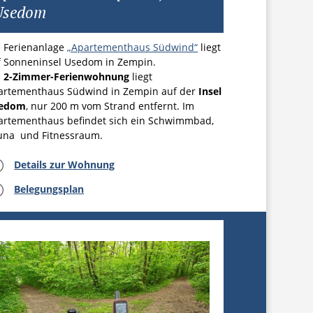
Usedom
e Ferienanlage
„Apartementhaus Südwind“
liegt
f Sonneninsel Usedom in Zempin.
e
2-Zimmer-Ferienwohnung
liegt
artementhaus Südwind in Zempin auf der
Insel
edom
, nur 200 m vom Strand entfernt. Im
artementhaus befindet sich ein Schwimmbad,
una und Fitnessraum.
=
Details zur Wohnung
=
Belegungsplan