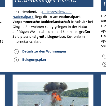
Ihr Feriendomizil
„Ferienresidenz am
Di
Nationalpark“
liegt direkt am
National­park
au
z
Vorpommersche Boddenlandschaft
in Volsvitz bei
Di
Gingst. Sie wohnen ruhig gelegen in der Natur
Ap
auf Rügen West, nahe der Insel Ummanz.
großer
Us
Spielplatz und große Liegewiese.
Kostenloser
Ap
15
Internetanschluss
Sa
=
Details zu den Wohnungen
=
Belegungsplan