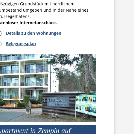
oßzügigen Grundstück mit herrlichem
umbestand umgeben und in der Nähe eines
tursegelhafens.
stenloser Internetanschluss.
=
Details zu den Wohnungen
=
Belegungsplan
partment in Zempin auf