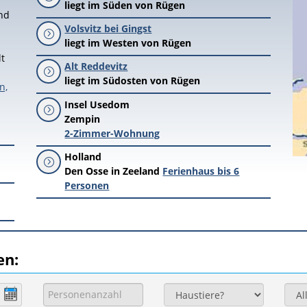
liegt im Süden von Rügen
nd
Volsvitz bei Gingst
=
liegt im Westen von Rügen
t
Alt Reddevitz
=
liegt im Südosten von Rügen
n,
Insel Usedom
=
Zempin
2-Zimmer-Wohnung
Holland
=
Den Osse in Zeeland
Ferienhaus bis 6
Personen
en: