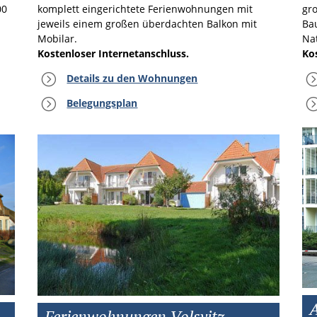
komplett eingerichtete Ferienwohnungen mit
00
gr
jeweils einem großen überdachten Balkon mit
Ba
Mobilar.
Na
Kostenloser Internetanschluss.
Ko
=
Details zu den Wohnungen
=
Belegungsplan
A
.
Ferienwohnungen Volsvitz.