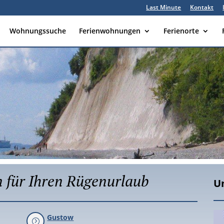
Last Minute
Kontakt
Wohnungssuche
Ferienwohnungen
Ferienorte
 für Ihren Rügenurlaub
U
Gustow
=