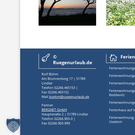
©
Ferie


Ruegenurlaub.de
Ferienwoh
nung
Rolf Böhm
Ferienwohnungen
Am Brunnenberg 17 | 51789
Lindlar
Ferienwohnunge
Telefon 02266.465153 |
Ferienwohnungen
Fax 02266.465152
Reddevitz
Mail
boehm@ruegenurlaub.de
Ferienwohnungen
Partner
BERGNET GmbH
Ferienhaus auf 
Hauptstraße 2 | 51789 Lindlar
Ferienwohnung a
Telefon 02266.903-0 |
Usedom
Fax 02266.903-899