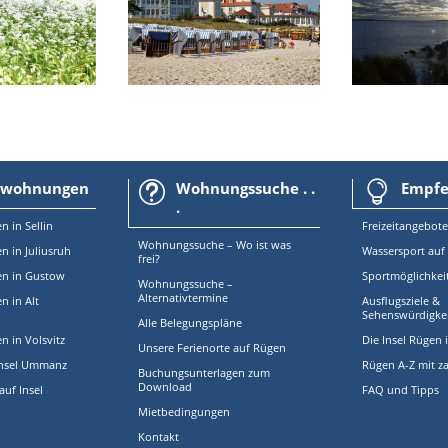
nwohnungen
Wohnungssuche . .
Empfeh
t

.
en
in
Sellin
Freizeitangebote
Wohnungssuche – Wo ist was
 in Juliusruh
Wassersport auf
frei?
n in Gustow
Sportmöglichkei
Wohnungssuche –
Alternativtermine
 in Alt
Ausflugsziele &
Sehenswürdigke
Alle Belegungspläne
 in Volsvitz
Die Insel Rügen 
Unsere Ferienorte auf Rügen
Insel Ummanz
Rügen A-Z mit za
Buchungsunterlagen zum
Download
uf Insel
FAQ und Tipps
Mietbedingungen
Kontakt