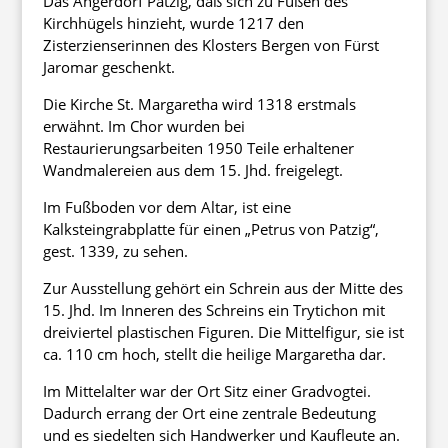
Das Angerdorf Patzig, daß sich zu Füßen des
Kirchhügels hinzieht, wurde 1217 den
Zisterzienserinnen des Klosters Bergen von Fürst
Jaromar geschenkt.
Die Kirche St. Margaretha wird 1318 erstmals
erwähnt. Im Chor wurden bei
Restaurierungsarbeiten 1950 Teile erhaltener
Wandmalereien aus dem 15. Jhd. freigelegt.
Im Fußboden vor dem Altar, ist eine
Kalksteingrabplatte für einen „Petrus von Patzig“,
gest. 1339, zu sehen.
Zur Ausstellung gehört ein Schrein aus der Mitte des
15. Jhd. Im Inneren des Schreins ein Trytichon mit
dreiviertel plastischen Figuren. Die Mittelfigur, sie ist
ca. 110 cm hoch, stellt die heilige Margaretha dar.
Im Mittelalter war der Ort Sitz einer Gradvogtei.
Dadurch errang der Ort eine zentrale Bedeutung
und es siedelten sich Handwerker und Kaufleute an.