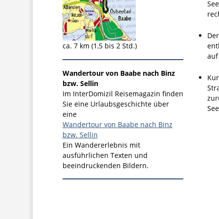
See
rec
Der
ca. 7 km (1,5 bis 2 Std.)
ent
auf
Wandertour von Baabe nach Binz
Kur
bzw. Sellin
Str
Im InterDomizil Reisemagazin finden
zur
Sie eine Urlaubsgeschichte über
See
eine
Wandertour von Baabe nach Binz
bzw. Sellin
Ein Wandererlebnis mit
ausführlichen Texten und
beeindruckenden Bildern.