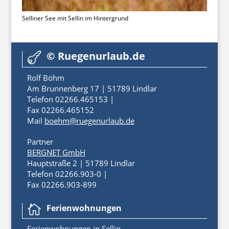
Selliner See mit Sellin im Hintergrund
© Ruegenurlaub.de

Rolf Böhm
Am Brunnenberg 17 | 51789 Lindlar
Telefon 02266.465153 |
Fax 02266.465152
Mail
boehm@ruegenurlaub.de
Partner
BERGNET GmbH
Hauptstraße 2 | 51789 Lindlar
Telefon 02266.903-0 |
Fax 02266.903-899
Ferienwohnungen

Ferienwoh
nungen
in
Sellin