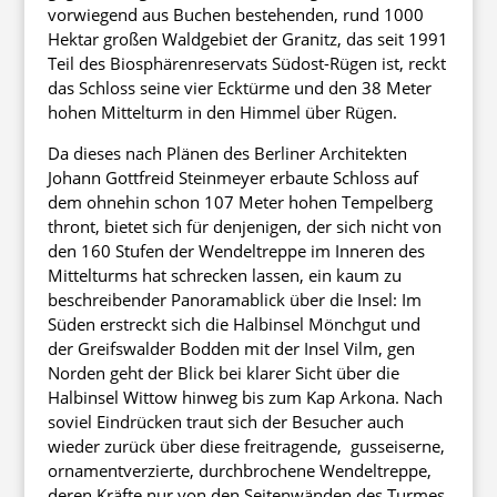
vorwiegend aus Buchen bestehenden, rund 1000
Hektar großen Waldgebiet der Granitz, das seit 1991
Teil des Biosphärenreservats Südost-Rügen ist, reckt
das Schloss seine vier Ecktürme und den 38 Meter
hohen Mittelturm in den Himmel über Rügen.
Da dieses nach Plänen des Berliner Architekten
Johann Gottfreid Steinmeyer erbaute Schloss auf
dem ohnehin schon 107 Meter hohen Tempelberg
thront, bietet sich für denjenigen, der sich nicht von
den 160 Stufen der Wendeltreppe im Inneren des
Mittelturms hat schrecken lassen, ein kaum zu
beschreibender Panoramablick über die Insel: Im
Süden erstreckt sich die Halbinsel Mönchgut und
der Greifswalder Bodden mit der Insel Vilm, gen
Norden geht der Blick bei klarer Sicht über die
Halbinsel Wittow hinweg bis zum Kap Arkona. Nach
soviel Eindrücken traut sich der Besucher auch
wieder zurück über diese freitragende, gusseiserne,
ornamentverzierte, durchbrochene Wendeltreppe,
deren Kräfte nur von den Seitenwänden des Turmes