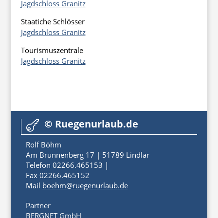
Jagdschloss Granitz
Staatiche Schlösser
Jagdschloss Granitz
Tourismuszentrale
Jagdschloss Granitz
© Ruegenurlaub.de

Rolf Böhm
Am Brunnenberg 17 | 51789 Lindlar
Telefon 02266.465153 |
Fax 02266.465152
Mail
boehm@ruegenurlaub.de
Partner
BERGNET GmbH