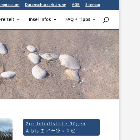
Impressum
Datenschutzerklärung
AGB
Sitemap
Freizeit
Insel-Infos
FAQ + Tipps
Zur Inhaltsliste Rügen
A bis Z