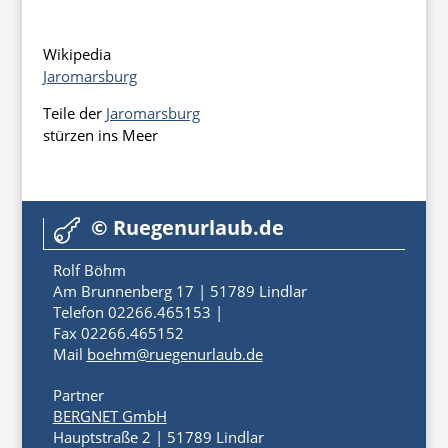
Wikipedia
Jaromarsburg
Teile der
Jaromarsburg
stürzen ins Meer
© Ruegenurlaub.de

Rolf Böhm
Am Brunnenberg 17 | 51789 Lindlar
Telefon 02266.465153 |
Fax 02266.465152
Mail
boehm@ruegenurlaub.de
Partner
BERGNET GmbH
Hauptstraße 2 | 51789 Lindlar