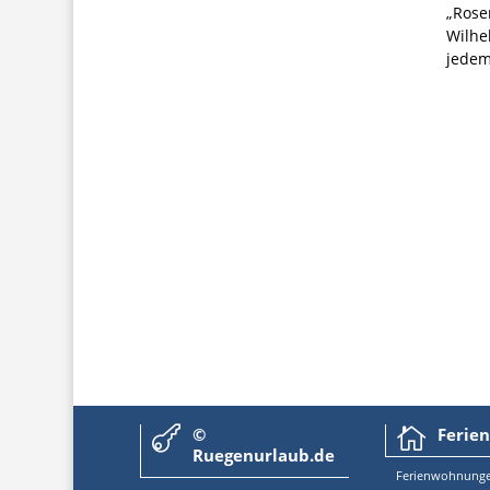
„Rose
Wilhe
jedem
©
Ferie


Ruegenurlaub.de
Ferienwoh
nung