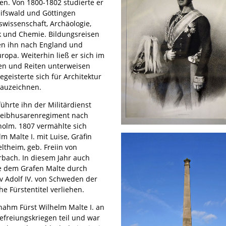
en. Von 1800-1802 studierte er
eifswald und Göttingen
swissenschaft, Archäologie,
k und Chemie. Bildungsreisen
en ihn nach England und
ropa. Weiterhin ließ er sich im
en und Reiten unterweisen
egeisterte sich für Architektur
auzeichnen.
führte ihn der Militärdienst
eibhusarenregiment nach
holm. 1807 vermählte sich
m Malte I. mit Luise, Gräfin
ltheim, geb. Freiin von
rbach. In diesem Jahr auch
 dem Grafen Malte durch
v Adolf IV. von Schweden der
he Fürstentitel verliehen.
nahm Fürst Wilhelm Malte I. an
efreiungskriegen teil und war