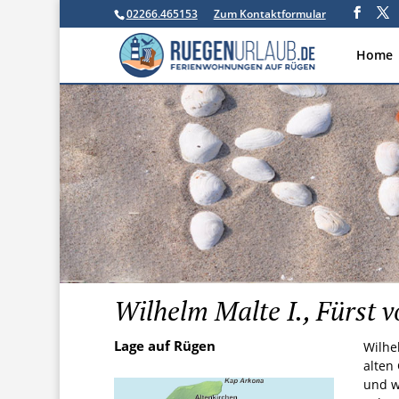
02266.465153
Zum Kontaktformular
Home
Wilhelm Malte I., Fürst 
Lage auf Rügen
Wilhe
alten
und w