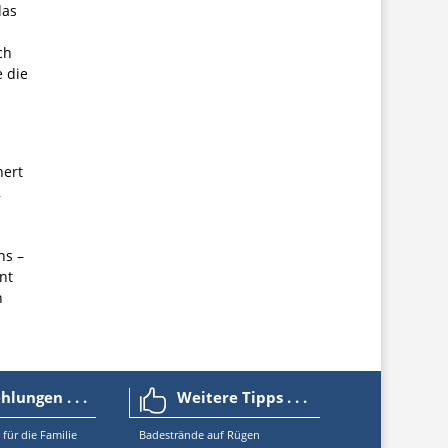
das
ch
e die
nert
,
ns –
nt
n
lungen . . .
Weitere Tipps . . .

 für die Familie
Badestrände auf Rügen