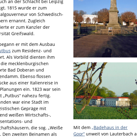
auch an der Schlacht bei Leipzig
ligt. 1815 wurde er zum
algouverneur von Schwedisch-
rn ernannt. Zugleich
ierte er zum Kanzler der
sität Greifswald.
begann er mit dem Ausbau
utbus
zum Residenz- und
rt. Als Vorbild dienten ihm
 die mecklenburgischen
rte Bad Doberan und
gendamm. Ebenso flossen
cke aus einer Italienreise in
 Planungen ein. 1823 war sein
t „Putbus“ nahezu fertig.
anden war eine Stadt im
izistischen Gepräge mit
lend weißen Wirtschafts-,
sentations- und
Mit dem
„Badehaus in der
chaftshäusern, die sog. „Weiße
Goor“
unweit von Lauterbach 
“. Den zweiten Beinamen als