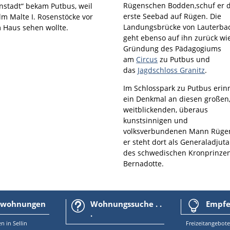
Rügenschen Bodden,schuf er 
nstadt“ bekam Putbus, weil
erste Seebad auf Rügen. Die
lm Malte I. Rosenstöcke vor
Landungsbrücke von Lauterba
 Haus sehen wollte.
geht ebenso auf ihn zurück wi
Gründung des Pädagogiums
am
Circus
zu Putbus und
das
Jagdschloss Granitz
.
Im Schlosspark zu Putbus erin
ein Denkmal an diesen großen
weitblickenden, überaus
kunstsinnigen und
volksverbundenen Mann Rüge
er steht dort als Generaladjuta
des schwedischen Kronprinze
Bernadotte.
nwohnungen
Wohnungssuche . .
Empfeh
t

.
en
in
Sellin
Freizeitangebote