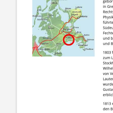
gebor
in Gr
Recht
Physi
führt
Südeu
Fecht
und b
und B
1803 
zum L
Stock
Wilhel
von Ve
Laute
wurde
Gusta
erblic
1813 
den B