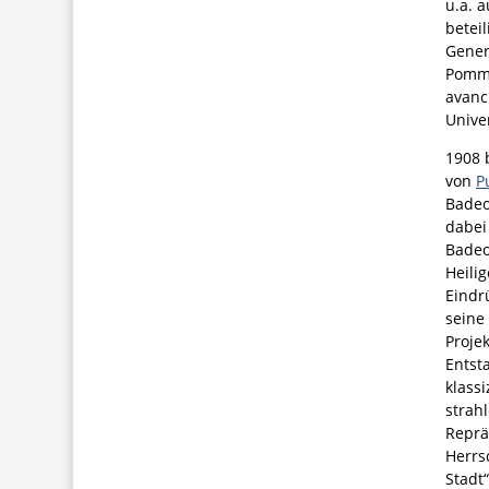
u.a. 
betei
Gener
Pomme
avanc
Univer
1908 
von
P
Badeo
dabei
Badeo
Heili
Eindrü
seine
Projek
Entst
klass
strah
Reprä
Herrs
Stadt