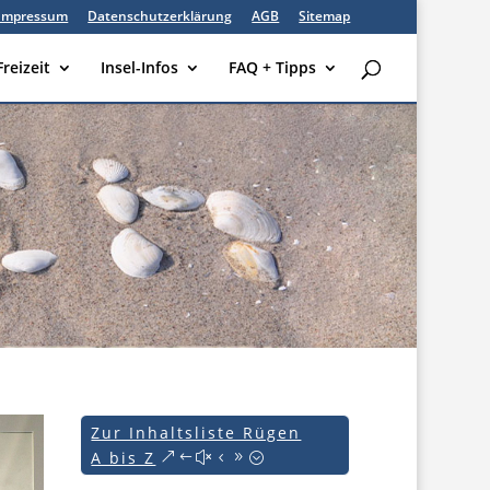
Impressum
Datenschutzerklärung
AGB
Sitemap
Freizeit
Insel-Infos
FAQ + Tipps
Zur Inhaltsliste Rügen
A bis Z