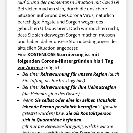
(auf Grund der momentanen Situation mit Covid19)
Bei vielen machen sich, durch die unsichere
Situation auf Grund des Corona Virus, natürlich
berechtigte Ängste und Sorgen wegen des
gebuchten Urlaubs breit. Doch wir möchten nicht,
dass Sie sich deswegen Sorgen machen müssen
und haben daher unsere Stornobedingungen der
aktuellen Situation angepasst:
Eine
KOSTENLOSE Stornierung ist mit
folgenden Corona-Hintergründen
bis 1 Tag
vor Anreise
möglich:
Bei einer
Reisewarnung für unsere Region
(auch
Einstufung als Hochrisikogebiet)
Bei einer
Reisewarnung für Ihre Heimatregion
(die Heimatregion des Gastes)
Wenn
Sie selbst oder eine im selben Haushalt
lebende Person persönlich betroffen
ist (positiv
getestet wurden) bzw.
Sie als Kontaktperson
sich in Quarantäne befinden
–
gilt nur bei Beweisvorbringung, welche wir Sie
bitten uns schriftlich mit der Stornierung an uns