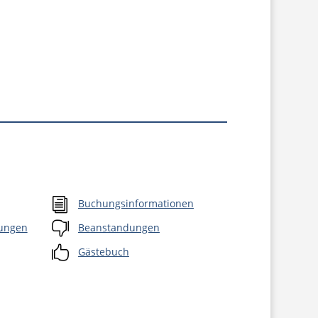
i
Buchungsinformationen

nungen
Beanstandungen

Gästebuch