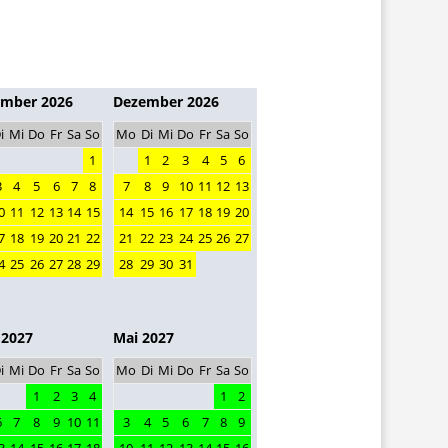
mber 2026
Dezember 2026
i
Mi
Do
Fr
Sa
So
Mo
Di
Mi
Do
Fr
Sa
So
1
1
2
3
4
5
6
3
4
5
6
7
8
7
8
9
10
11
12
13
0
11
12
13
14
15
14
15
16
17
18
19
20
7
18
19
20
21
22
21
22
23
24
25
26
27
4
25
26
27
28
29
28
29
30
31
 2027
Mai 2027
i
Mi
Do
Fr
Sa
So
Mo
Di
Mi
Do
Fr
Sa
So
1
2
3
4
1
2
6
7
8
9
10
11
3
4
5
6
7
8
9