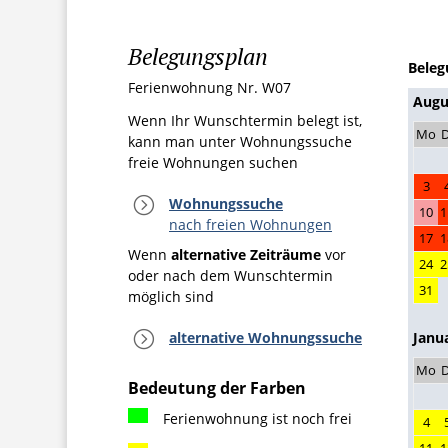
Belegungsplan
Beleg
Ferienwohnung Nr. W07
Augu
Wenn Ihr Wunschtermin belegt ist,
Mo
D
kann man unter Wohnungssuche
freie Wohnungen suchen
3
=
Wohnungssuche
10
1
nach freien Wohnungen
17
1
Wenn
alternative Zeiträume
vor
24
2
oder nach dem Wunschtermin
31
möglich sind
=
Janu
alternative Wohnungssuche
Mo
D
Bedeutung der Farben
Ferienwohnung ist noch frei
4