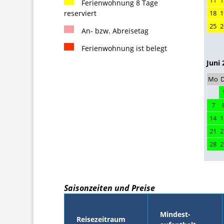
11
1
Ferienwohnung 8 Tage
reserviert
18
1
25
2
An- bzw. Abreisetag
Ferienwohnung ist belegt
Juni 
Mo
D
7
14
1
21
2
28
2
Saisonzeiten und Preise
Mindest-
Reisezeitraum