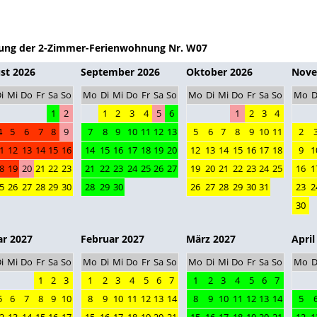
ung der 2-Zimmer-Ferienwohnung Nr. W07
st 2026
September 2026
Oktober 2026
Nove
i
Mi
Do
Fr
Sa
So
Mo
Di
Mi
Do
Fr
Sa
So
Mo
Di
Mi
Do
Fr
Sa
So
Mo
D
1
2
1
2
3
4
5
6
1
2
3
4
4
5
6
7
8
9
7
8
9
10
11
12
13
5
6
7
8
9
10
11
2
1
12
13
14
15
16
14
15
16
17
18
19
20
12
13
14
15
16
17
18
9
1
8
19
20
21
22
23
21
22
23
24
25
26
27
19
20
21
22
23
24
25
16
1
5
26
27
28
29
30
28
29
30
26
27
28
29
30
31
23
2
30
ar 2027
Februar 2027
März 2027
April
i
Mi
Do
Fr
Sa
So
Mo
Di
Mi
Do
Fr
Sa
So
Mo
Di
Mi
Do
Fr
Sa
So
Mo
D
1
2
3
1
2
3
4
5
6
7
1
2
3
4
5
6
7
5
6
7
8
9
10
8
9
10
11
12
13
14
8
9
10
11
12
13
14
5