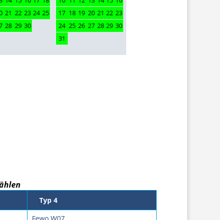
3
14
15
16
17
18
10
11
12
13
14
15
16
0
21
22
23
24
25
17
18
19
20
21
22
23
7
28
29
30
24
25
26
27
28
29
30
31
ählen
Typ 4
Fewo W07