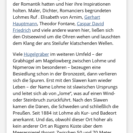
der Romantik hatten und hier ihre Inspirationen
holten. Maler, Dichter, Romanciers begründeten
Lohmes Ruf . Elisabeth von Arnim,
Gerhart
Hauptmann
, Theodor Fontane,
Caspar David
Friedrich
und viele andere waren hier, ließen sich
den Ostseewind um die Ohren wehen und lauschten
dem Klang der ans Steilufer klatschenden Wellen.
Viele
Hügelgräber
im weiteren Umfeld – der
Grabhügel am Magelowberg zwischen Lohme und
Nipmerow im besonderen – bezeugen eine
Besiedlung schon in der Bronzezeit, dann verlieren
sich die Spuren. Erst mit den Slawen kam wieder
Leben – der Name Lohme ist slawischen Ursprungs
und leitet sich ab von „lome“, was auf einen Wind-
oder Steinbruch zurückführt. Nach den Slawen
kamen die Dänen, die Schweden und schließlich die
Preußen. Seit 1884 ist Lohme als Kur- und Badeort
anerkannt. Und das, obwohl dieser Ort höher als
kein anderer Ort an Rügens Küste über dem
Meerespiegel thront: Zwischen 50 und 70 Meter