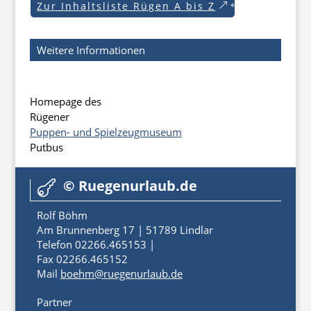
Zur Inhaltsliste Rügen A bis Z
Weitere Informationen
Homepage des
Rügener
Puppen- und Spielzeugmuseum
Putbus
© Ruegenurlaub.de

Rolf Böhm
Am Brunnenberg 17 | 51789 Lindlar
Telefon 02266.465153 |
Fax 02266.465152
Mail
boehm@ruegenurlaub.de
Partner