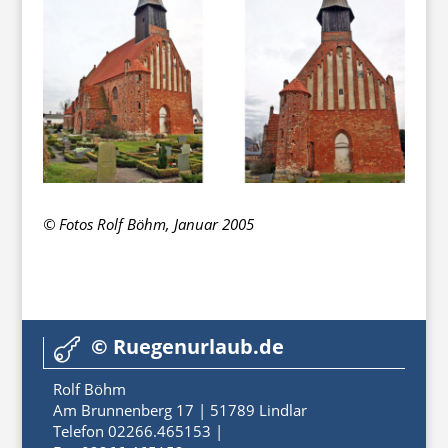
© Fotos Rolf Böhm, Januar 2005
© Ruegenurlaub.de

Rolf Böhm
Am Brunnenberg 17 | 51789 Lindlar
Telefon 02266.465153 |