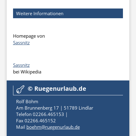
Weitere Informationen
Homepage von
Sassnitz
Sassnitz
bei Wikipedia
© Ruegenurlaub.de

Rolf Böhm
Am Brunnenberg 17 | 51789 Lindlar
Telefon 02266.465153 |
Fax 02266.465152
Mail
boehm@ruegenurlaub.de